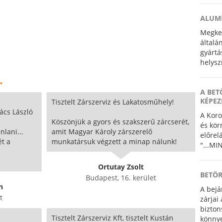
ALUMÍ
Megkez
általá
gyártá
helysz
részle
.
is.
A BET
KÉPEZ
Tisztelt Zárszerviz és Lakatosműhely!
cs László
A Koro
Köszönjük a gyors és szakszerű zárcserét,
és kör
lani...
amit Magyar Károly zárszerelő
előrel
t a
munkatársuk végzett a minap nálunk!
"...MI
Ortutay Zsolt
BETÖR
Budapest, 16. kerület
n
A bejá
t
zárjai
bizton
Tisztelt Zárszerviz Kft, tisztelt Kustán
könnye