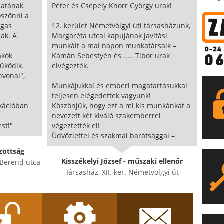
matának
Péter és Csepely Knorr György urak!
szönni a
agas
12. kerület Németvölgyi úti társasházunk,
ak. A
Margaréta utcai kapujának javítási
munkáit a mai napon munkatársaik –
akók
Kámán Sebestyén és ..... Tibor urak
űködik.
elvégezték.
nvonal",
Munkájukkal és emberi magatartásukkal
teljesen elégedettek vagyunk!
kációban
Köszönjük, hogy ezt a mi kis munkánkat a
nevezett két kiváló szakemberrel
st!"
végeztették el!
Üdvözlettel és szakmai barátsággal –
zottság
Kisszékelyi József - műszaki ellenőr
t Berend utca
Társasház, XII. ker. Németvölgyi út