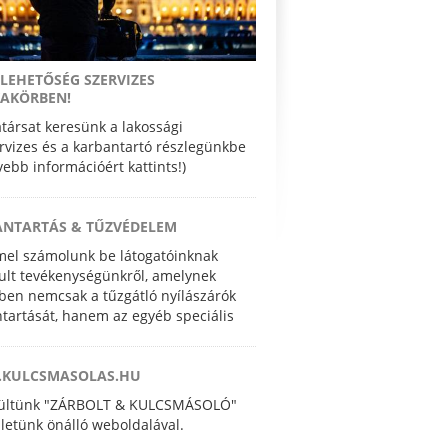
LEHETŐSÉG SZERVIZES
AKÖRBEN!
ársat keresünk a lakossági
rvizes és a karbantartó részlegünkbe
ővebb információért kattints!)
ANTARTÁS & TŰZVÉDELEM
el számolunk be látogatóinknak
lt tevékenységünkről, amelynek
ben nemcsak a tűzgátló nyílászárók
tartását, hanem az egyéb speciális
pesítést igénylő nyílászáró javítási és
vényezési feladatokat is elvégezzük.
KULCSMASOLAS.HU
zültünk "ZÁRBOLT & KULCSMÁSOLÓ"
letünk önálló weboldalával.