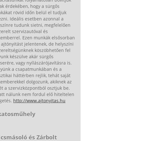
ak érdekében, hogy a sürgős
ákat rövid időn belül el tudjuk
zni. Ideális esetben azonnal a
színre tudunk sietni, megfelelően
zerelt szervizautóval és
kemberrel. Ezen munkák elsősorban
ajtónyitást jelentenek, de helyszíni
zereltségünknek köszöbhetően fel
yunk készülve akár sürgős
serére, vagy nyílászárójavításra is.
nyünk a csapatmunkában és a
sztikai háttérben rejlik, tehát saját
kemberekkel dolgozunk, akiknek az
ét a szervizközpontból osztjuk be.
tt nálunk nem fordul elő hiteltelen
getés.
http://www.ajtonyitas.hu
katosműhely
lcsmásoló és Zárbolt