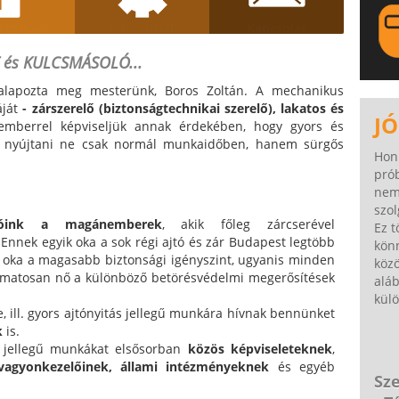
áltatások
Referenciák
Kapcsolat
 és KULCSMÁSOLÓ...
 alapozta meg mesterünk, Boros Zoltán. A mechanikus
LA
áját
- zárszerelő (biztonságtechnikai szerelő), lakatos és
JÓ
mberrel képviseljük annak érdekében, hogy gyors és
nk nyújtani ne csak normál munkaidőben, hanem sürgős
Hon
pró
nem
szol
dóink a magánemberek
, akik főleg zárcserével
Ez t
Ennek egyik oka a sok régi ajtó és zár Budapest legtöbb
könn
ő oka a magasabb biztonsági igényszint, ugyanis minden
közö
amatosan nő a különböző betörésvédelmi megerősítések
alá
külö
, ill. gyors ajtónyitás jellegű munkára hívnak bennünket
k
is.
s jellegű munkákat elsősorban
közös képviseleteknek
,
vagyonkezelőinek,
állami intézményeknek
és egyéb
Sze