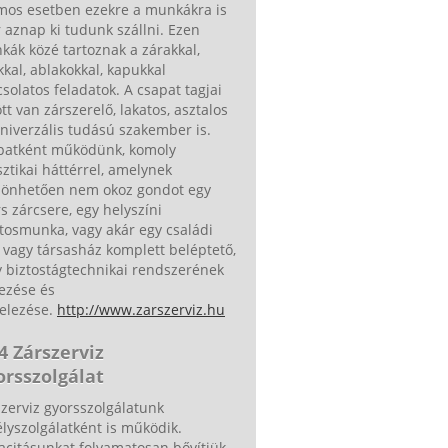
mos esetben ezekre a munkákra is
 aznap ki tudunk szállni. Ezen
ák közé tartoznak a zárakkal,
kkal, ablakokkal, kapukkal
solatos feladatok. A csapat tagjai
tt van zárszerelő, lakatos, asztalos
niverzális tudású szakember is.
patként működünk, komoly
sztikai háttérrel, amelynek
zönhetően nem okoz gondot egy
s zárcsere, egy helyszíni
tosmunka, vagy akár egy családi
 vagy társasház komplett beléptető,
 biztostágtechnikai rendszerének
ezése és
telezése.
http://www.zarszerviz.hu
4 Zárszerviz
orsszolgálat
zerviz gyorsszolgálatunk
lyszolgálatként is működik.
acitásunkat folyamatosan bővítjük