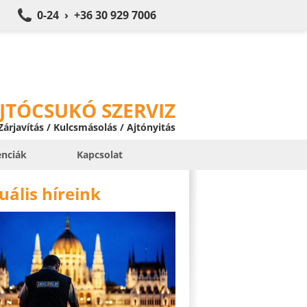
0-24 › +36 30 929 7006
JTÓCSUKÓ SZERVIZ
 Zárjavítás / Kulcsmásolás / Ajtónyitás
enciák
Kapcsolat
uális híreink