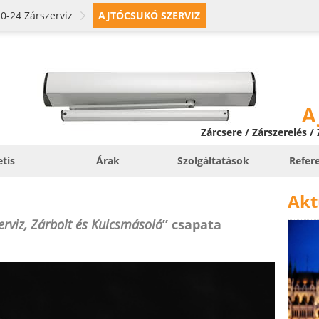
0-24 Zárszerviz
AJTÓCSUKÓ SZERVIZ
A
Zárcsere / Zárszerelés /
etis
Árak
Szolgáltatások
Refer
Akt
erviz, Zárbolt és Kulcsmásoló
” csapata