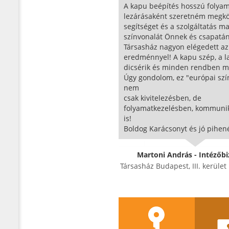
A kapu beépítés hosszú folya
lezárásaként szeretném megkö
segítséget és a szolgáltatás m
színvonalát Önnek és csapatán
Társasház nagyon elégedett az
eredménnyel! A kapu szép, a l
dicsérik és minden rendben m
Úgy gondolom, ez "európai szí
nem
csak kivitelezésben, de
folyamatkezelésben, kommuni
is!
Boldog Karácsonyt és jó pihené
Martoni András - Intézőbi
Társasház Budapest, III. kerüle