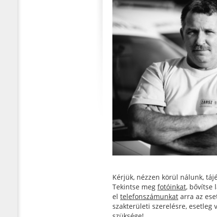
Kérjük, nézzen körül nálunk, tá
Tekintse meg
fotóinkat
, bővítse
el
telefonszámunkat
arra az eset
szakterületi szerelésre, esetleg
szüksége!