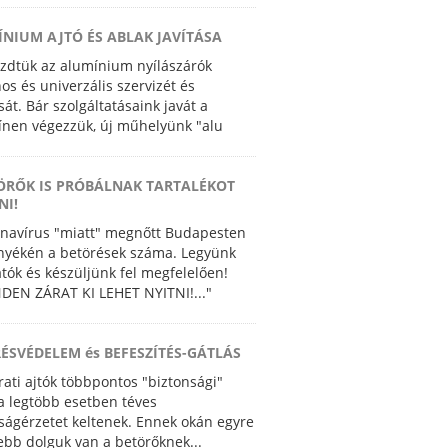
NIUM AJTÓ ÉS ABLAK JAVÍTÁSA
dtük az alumínium nyílászárók
nos és univerzális szervizét és
sát. Bár szolgáltatásaink javát a
ínen végezzük, új műhelyünk "alu
ge" lehetőséget ad precíziós gyártásra
ÖRŐK IS PRÓBÁLNAK TARTALÉKOT
NI!
navírus "miatt" megnőtt Budapesten
nyékén a betörések száma. Legyünk
átók és készüljünk fel megfelelően!
NDEN ZÁRAT KI LEHET NYITNI!..."
ÉSVÉDELEM és BEFESZÍTÉS-GÁTLÁS
rati ajtók többpontos "biztonsági"
 a legtöbb esetben téves
ságérzetet keltenek. Ennek okán egyre
bb dolguk van a betörőknek...