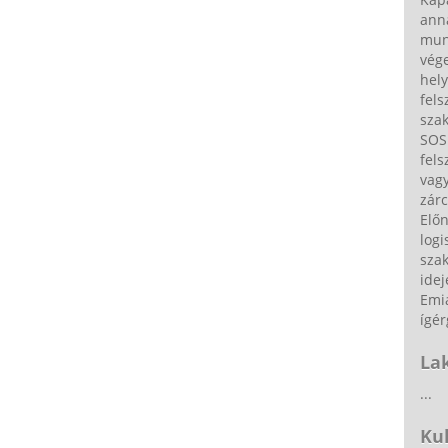
ann
munk
vége
hely
fels
sza
SOS 
fels
vag
zárc
Elő
logi
sza
idej
Emia
ígér
La
...
Ku