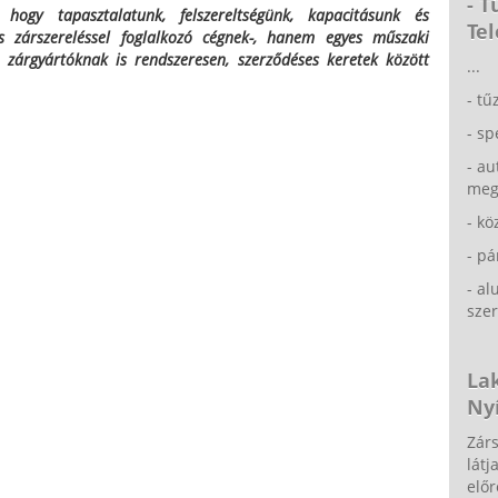
- 
, hogy tapasztalatunk, felszereltségünk, kapacitásunk és
Tel
zárszereléssel foglalkozó cégnek-, hanem egyes műszaki
 zárgyártóknak is rendszeresen, szerződéses keretek között
...
- tű
- sp
- au
meg
- kö
- p
- a
szer
La
Nyí
Zárs
látj
előr