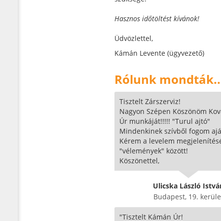
Hasznos időtöltést kívánok!
Üdvözlettel,
Kámán Levente (ügyvezető)
Rólunk mondták..
Tisztelt Zárszerviz!
Nagyon Szépen Köszönöm Ková
Úr munkáját!!!!! "Turul ajtó"
Mindenkinek szívből fogom aján
Kérem a levelem megjelenítésé
"vélemények" között!
Köszönettel,
Ulicska László Istvá
Budapest, 19. kerüle
"Tisztelt Kámán Úr!