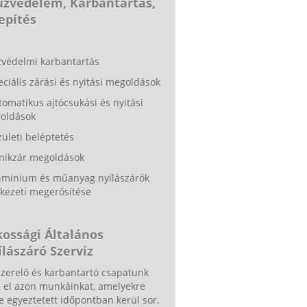
Tűzvédelem, Karbantartás,
epítés
zvédelmi karbantartás
eciális zárási és nyitási megoldások
tomatikus ajtócsukási és nyitási
oldások
zületi beléptetés
ánikzár megoldások
luminium és műanyag nyílászárók
kezeti megerősítése
kossági Általános
lászáró Szerviz
zerelő és karbantartó csapatunk
a el azon munkáinkat, amelyekre
e egyeztetett időpontban kerül sor.