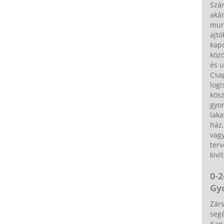
Szá
akár
munk
ajtó
kapc
közö
és u
Csa
logi
kös
gyor
laka
ház,
vagy
terv
kivi
0-2
Gy
Zárs
segé
Kap