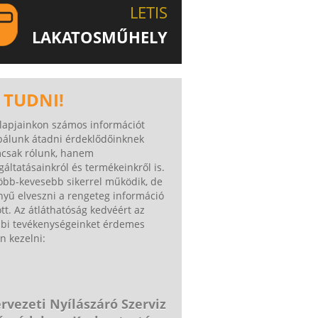
LETIS
LAKATOSMŰHELY
AJÁNLJUK FIGYELMÉBE
KATOSMŰHELYÜNK TERMÉKEIT IS!
 TUDNI!
lapjainkon számos információt
bálunk átadni érdeklődőinknek
csak rólunk, hanem
gáltatásainkról és termékeinkről is.
öbb-kevesebb sikerrel működik, de
yű elveszni a rengeteg információ
tt. Az átláthatóság kedvéért az
bbi tevékenységeinket érdemes
n kezelni:
rvezeti Nyílászáró Szerviz