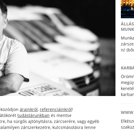
ÁLLÁS
MUNK
Munkat
zársze
is! (b
KARB
Örömm
megúju
kereté
karban
szakké
szerel
jékozódjon
árainkról
,
referenciáinkról
!
WWW.
 látókörét
tudástárunkban
és mentse
Elkés
re, ha sürgős ajtónyitásra, zárcserére, vagy egyéb
szaküz
 valamilyen zárszerkezetre, kulcsmásolásra lenne