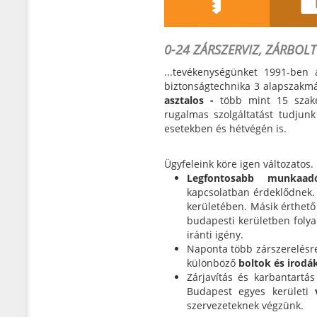
Termékek
Szolg
0-24 ZÁRSZERVIZ, ZÁRBOLT
...tevékenységünket 1991-ben
biztonságtechnika 3 alapszakm
asztalos -
több mint 15 szake
rugalmas szolgáltatást tudju
esetekben és hétvégén is.
Ügyfeleink köre igen változatos.
Legfontosabb munkaa
kapcsolatban érdeklődnek. 
kerületében. Másik érthet
budapesti kerületben foly
iránti igény.
Naponta több zárszerelésre
különböző
boltok és irodá
Zárjavítás és karbantartá
Budapest egyes kerületi
szervezeteknek végzünk.