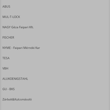
ABUS
MUL-T-LOCK
NAGY Géza Faipari Kft.
FISCHER
NYME - Faipari Mérnöki Kar
TESA
VBH
ALUKOENIGSTAHL
GU - BKS
Zárbolt&Kulcsmásoló