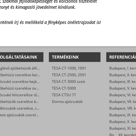
 szakmai fejlődőképességet és kölcsönös tisztelelet
zonyt és kimagasló jövedelmet kínálunk.
ének írj és mellékeld a fényképes önéletrajzodat is!
OLGÁLTATÁSAINK
TERMÉKEINK
REFERENCIÁ
Meglévő ajtóbehúzók állítása, javítása
TESA CT-1000, 1001
Budapest, I. ker
Ajtóbehúzó szerelése kertkapukra
TESA CT-2500, 2501
Budapest, II. ke
Ajtócsukó szerelése bejárati ajtókra, kapukra
TESA CT-3000 szett
Budapest, III. ke
Ajtóbehúzó szerelése üvegajtóra
TESA CT-5000
Budapest, V. ke
Ajtócsukó felszerelése tűzgátló ajtókra
TESA CTSU 71
Budapest, VI. ke
Ajtóbehúzók szerelése beltéri ajtókra
Dorma ajtócsukók
Budapest, VII. k
Padlócsukók szerelése, cseréje
Budapest, VIII. 
Rejtett ajtócsukók szerelése, cseréje
Budapest, IX. ke
Budapest, X. ke
Budapest, XI. ke
Bp., , XII. kerület