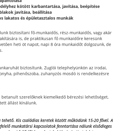
rapántolása
délyhez kötött karbantartása, javítása, beépítése
akok javítása, beállítása
os lakatos és épületasztalos munkák
dunk biztosítani fő-munkaidős, rész-munkaidős, vagy akár
lakítására is, de praktikusan fő munkaidőre keresünk
etően heti öt napot, napi 8 óra munkaidőt dolgozunk, de
s.
unkaruhát biztosítunk. Zuglói telephelyünkön az irodai,
 konyha, pihenőszoba, zuhanyzós mosdó is rendelkezésre
 betanult szerelőknek kiemelkedő bérezési lehetőséget,
ett állást kínálunk.
 tehető. Kis családias keretek között működünk 15-20 fővel. A
felelő munkatársi kapcsolatok fenntartása nálunk elsődleges