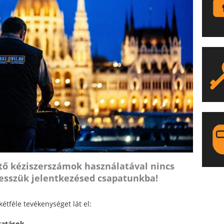
ő kéziszerszámok használatával nincs
vesszük jelentkezésed csapatunkba!
LA
étféle tevékenységet lát el:
ltatások