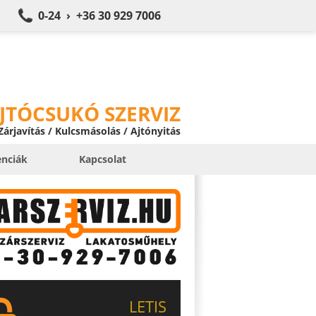
0-24 › +36 30 929 7006
JTÓCSUKÓ SZERVIZ
 Zárjavítás / Kulcsmásolás / Ajtónyitás
enciák
Kapcsolat
LETIS