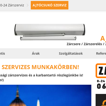
0-24 Zárszerviz
AJTÓCSUKÓ SZERVIZ
A
Zárcsere / Zárszerelés /
etis
Árak
Szolgáltatások
Refer
 SZERVIZES MUNKAKÖRBEN!
ági zárszervizes és a karbantartó részlegünkbe is!
s!)