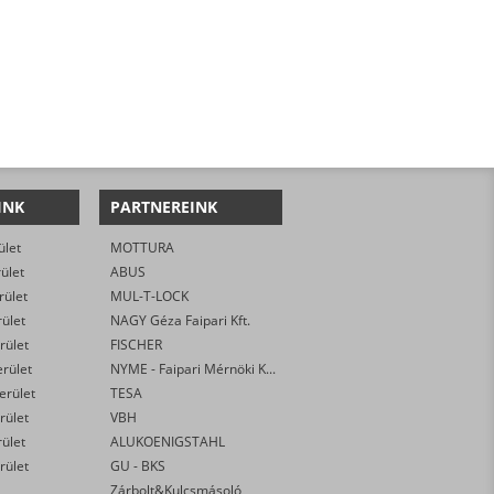
INK
PARTNEREINK
ület
MOTTURA
rület
ABUS
rület
MUL-T-LOCK
rület
NAGY Géza Faipari Kft.
rület
FISCHER
erület
NYME - Faipari Mérnöki Kar
kerület
TESA
rület
VBH
rület
ALUKOENIGSTAHL
rület
GU - BKS
Zárbolt&Kulcsmásoló