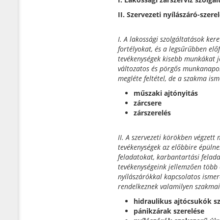
II. Szervezeti nyílászáró-szere
I. A lakossági szolgáltatások ker
fortélyokat, és a legsűrűbben elő
tevékenységek kisebb munkákat je
változatos és pörgős munkanapok
megléte feltétel, de a szakma ism
műszaki ajtónyitás
zárcsere
zárszerelés
II. A szervezeti körökben végzett
tevékenységek az előbbire épülne
feladatokat, karbantartási felada
tevékenységeink jellemzően több
nyílászárókkal kapcsolatos ismer
rendelkeznek valamilyen szakmai 
hidraulikus ajtócsukók s
pánikzárak szerelése