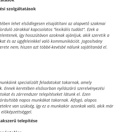
lési szolgáltatások
etében lehet elsődlegesen elsajátítani az alapvető szakmai
forduló zárakkal kapcsolatos "lexikális tudást". Ezek a
lentenek, így hosszútávon azoknak ajánljuk, akik szeretik a
at és az ügyfeleinkkel való kommunikációt. Jogosítvány
erete nem, hiszen azt többé-kevésbé nálunk sajátítanád el.
 munkáink specializált feladatokat takarnak, amely
k. Ennek keretében elsősorban nyílászáró szerelvényezési
tokat és zárrendszer telepítéseket látunk el. Ezen
 órás/több napos munkákat takarnak. Átfogó, alapos
etekre van szükség, így ez a munkakör azonkak való, akik már
előképzettséggel.
zakszerű telepítése