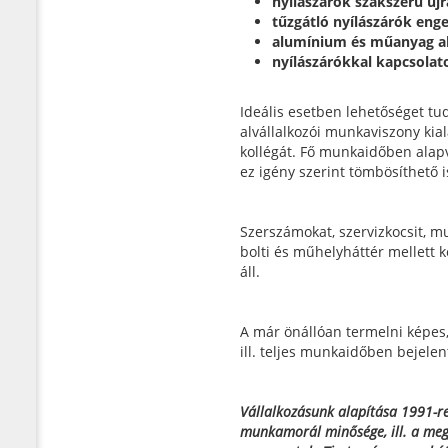
nyílászárók szakszerű új
tűzgátló nyílászárók enge
alumínium és műanyag abl
nyílászárókkal kapcsolat
Ideális esetben lehetőséget tu
alvállalkozói munkaviszony kia
kollégát. Fő munkaidőben alapv
ez igény szerint tömbösíthető i
Szerszámokat, szervizkocsit, m
bolti és műhelyháttér mellett
áll.
A már önállóan termelni képes,
ill. teljes munkaidőben bejelent
Vállalkozásunk alapítása 1991-re
munkamorál minősége, ill. a meg