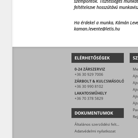
szempontok. Tisztességes munkát,
feltételezve hosszútávú munkavis
Ha érdekel a munka, Kámán Levent
kaman.levente@letis.hu
ELÉRHETŐSÉGEK
SZ
0-24 ZÁRSZERVIZ
+36 30 929 7006
ZÁRBOLT & KULCSMÁSOLÓ
+36 30 990 8102
LAKATOSMŰHELY
+36 70 378 5829
DOKUMENTUMOK
Általános szerződési feltételek
Adatvédelmi nyilatkozat