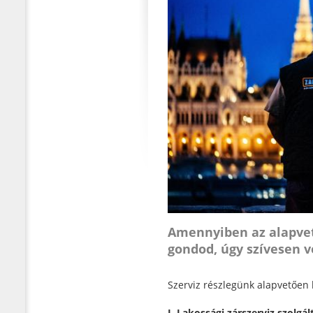
Amennyiben az alapvet
gondod, úgy szívesen 
Szerviz részlegünk alapvetően k
I. Lakossági zárszerviz szolgá