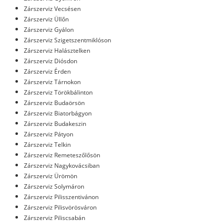
Zárszerviz Vecsésen
Zárszerviz Üllőn
Zárszerviz Gyálon
Zárszerviz Szigetszentmiklóson
Zárszerviz Halásztelken
Zárszerviz Diósdon
Zárszerviz Érden
Zárszerviz Tárnokon
Zárszerviz Törökbálinton
Zárszerviz Budaörsön
Zárszerviz Biatorbágyon
Zárszerviz Budakeszin
Zárszerviz Pátyon
Zárszerviz Telkin
Zárszerviz Remeteszőlősön
Zárszerviz Nagykovácsiban
Zárszerviz Ürömön
Zárszerviz Solymáron
Zárszerviz Pilisszentivánon
Zárszerviz Pilisvörösváron
Zárszerviz Piliscsabán