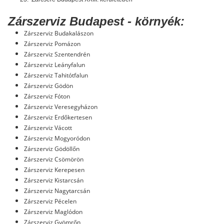
Zárszerviz Budapest - környék:
Zárszerviz Budakalászon
Zárszerviz Pomázon
Zárszerviz Szentendrén
Zárszerviz Leányfalun
Zárszerviz Tahitótfalun
Zárszerviz Gödön
Zárszerviz Fóton
Zárszerviz Veresegyházon
Zárszerviz Erdőkertesen
Zárszerviz Vácott
Zárszerviz Mogyoródon
Zárszerviz Gödöllőn
Zárszerviz Csömörön
Zárszerviz Kerepesen
Zárszerviz Kistarcsán
Zárszerviz Nagytarcsán
Zárszerviz Pécelen
Zárszerviz Maglódon
Zárszerviz Gyömrőn