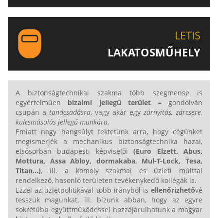
EGYEDI ÉS SPECIÁLIS KULCSOK MÁSOLÁSA, CSAK A
LETIS-NÉL!
LETIS
LAKATOSMŰHELY
AJÁNLJUK FIGYELMÉBE LAKATOSMŰHELYÜNK
TERMÉKEIT IS!
A biztonságtechnikai szakma több szegmense is
egyértelműen
bizalmi jellegű terület
– gondolván
csupán a
tanácsadásra
, vagy akár egy
zárnyitás, zárcsere
,
kulcsmásolás jellegű munkára
.
Emiatt nagy hangsúlyt fektetünk arra, hogy cégünket
megismerjék a mechanikus biztonságtechnika hazai,
elsősorban budapesti képviselői
(Euro Elzett,
Abus,
Mottura, Assa Abloy, dormakaba, Mul-T-Lock,
Tesa,
Titan...
)
, ill. a komoly szakmai és üzleti múlttal
rendelkező, hasonló területen tevékenykedő kollégák is.
Ezzel az üzletpolitikával több irányból is
ellenőrizhető
vé
tesszük magunkat, ill. bízunk abban, hogy az egyre
sokrétűbb együttműködéssel hozzájárulhatunk a magyar