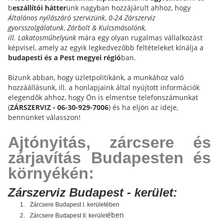
b
eszállítói hátter
ünk nagyban hozzájárult ahhoz, hogy
Általános nyílászáró szervizünk
,
0-24 Zárszerviz
gyorsszolgálatunk
,
Zárbolt & Kulcsmásolónk,
ill.
Lakatosműhelyünk
mára egy olyan rugalmas vállalkozást
képvisel, amely az egyik legkedvezőbb feltételeket kínálja a
budapesti és a Pest megyei régió
ban.
Bízunk abban, hogy üzletpolitikánk, a munkához való
hozzáállásunk, ill. a honlapjaink által nyújtott információk
elegendők ahhoz, hogy Ön is elmentse telefonszámunkat
(
ZÁRSZERVIZ - 06-30-929-7006
) és ha eljön az ideje,
bennünket válasszon!
Ajtónyitás, zárcsere és
zárjavítás Budapesten és
környékén:
Zárszerviz Budapest - kerület:
1.
Zárcsere Budapest I. kerületében
ében
2.
Zárcsere Budapest II. kerület