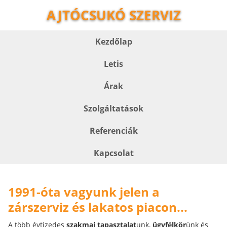
AJTÓCSUKÓ SZERVIZ
Kezdőlap
Letis
Árak
Szolgáltatások
Referenciák
Kapcsolat
1991-óta vagyunk jelen a
zárszerviz és lakatos piacon...
A több évtizedes
szakmai tapasztalat
unk,
ügyfélkör
ünk és