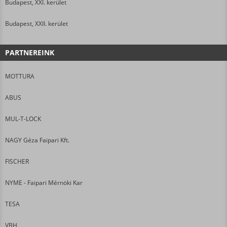
Budapest, XXI. kerület
Budapest, XXII. kerület
PARTNEREINK
MOTTURA
ABUS
MUL-T-LOCK
NAGY Géza Faipari Kft.
FISCHER
NYME - Faipari Mérnöki Kar
TESA
VBH