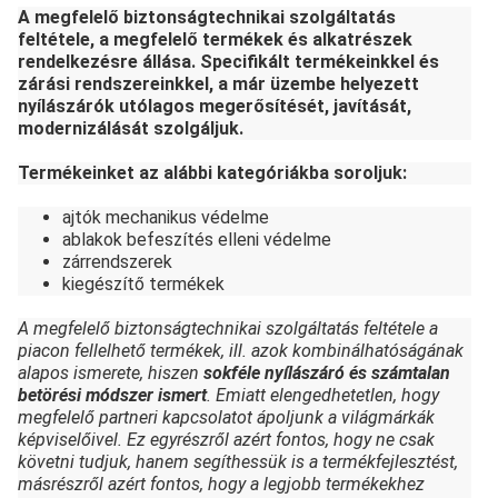
A megfelelő biztonságtechnikai szolgáltatás
feltétele, a megfelelő termékek és alkatrészek
rendelkezésre állása. Specifikált termékeinkkel és
zárási rendszereinkkel, a már üzembe helyezett
nyílászárók utólagos megerősítését, javítását,
modernizálását szolgáljuk.
Termékeinket az alábbi kategóriákba soroljuk:
ajtók mechanikus védelme
ablakok befeszítés elleni védelme
zárrendszerek
kiegészítő termékek
A megfelelő biztonságtechnikai szolgáltatás feltétele a
piacon fellelhető termékek, ill. azok kombinálhatóságának
alapos ismerete, hiszen
sokféle nyílászáró és számtalan
betörési módszer ismert
. Emiatt elengedhetetlen, hogy
megfelelő partneri kapcsolatot ápoljunk a világmárkák
képviselőivel. Ez egyrészről azért fontos, hogy ne csak
követni tudjuk, hanem segíthessük is a termékfejlesztést,
másrészről azért fontos, hogy a legjobb termékekhez