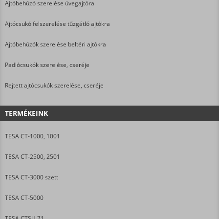
Ajtóbehúzó szerelése üvegajtóra
Ajtócsukó felszerelése tűzgátló ajtókra
Ajtóbehúzók szerelése beltéri ajtókra
Padlócsukók szerelése, cseréje
Rejtett ajtócsukók szerelése, cseréje
TERMÉKEINK
TESA CT-1000, 1001
TESA CT-2500, 2501
TESA CT-3000 szett
TESA CT-5000
TESA CTSU 71