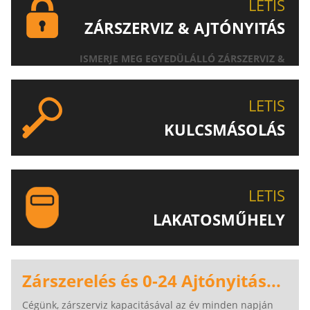
LETIS
ZÁRSZERVIZ & AJTÓNYITÁS
ISMERJE MEG EGYEDÜLÁLLÓ ZÁRSZERVIZ &
AJTÓNYITÁS SZOLGÁLTATÁSUNKAT!
LETIS
KULCSMÁSOLÁS
EGYEDI ÉS SPECIÁLIS KULCSOK MÁSOLÁSA, CSAK A
LETIS-NÉL!
LETIS
LAKATOSMŰHELY
AJÁNLJUK FIGYELMÉBE LAKATOSMŰHELYÜNK
TERMÉKEIT IS!
Zárszerelés és 0-24 Ajtónyitás...
Cégünk, zárszerviz kapacitásával az év minden napján